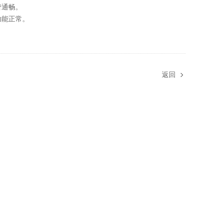
管通畅。
功能正常。
返回