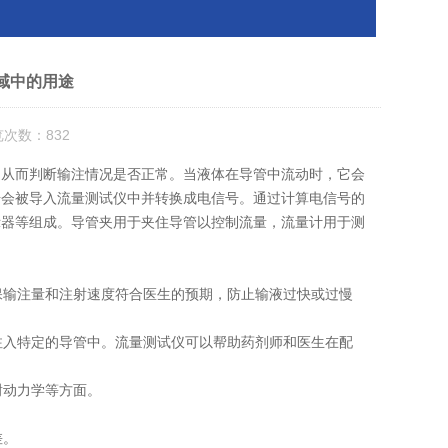
域中的用途
览次数：832
从而判断输注情况是否正常。当液体在导管中流动时，它会
号会被导入流量测试仪中并转换成电信号。通过计算电信号的
示器等组成。导管夹用于夹住导管以控制流量，流量计用于测
保输注量和注射速度符合医生的预期，防止输液过快或过慢
注入特定的导管中。流量测试仪可以帮助药剂师和医生在配
谢动力学等方面。
差。